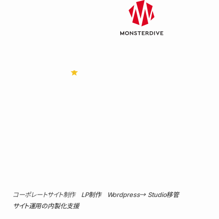
Studians事業
100
120
star
コーポレートサイト制作
LP制作
Wordpress→ Studio移管
サイト運用の内製化支援